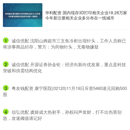
华利配资 国内现存3D打印相关企业18.28万家
今年新注册相关企业多分布在一线城市
1
​诚信优配 沈阳山姆超市三文鱼冷柜出现针头，工作人员称已
将涉事商品封存，警方：为药物针头，无毒物嫌疑
2
​诚信优配 开源证券孙金钜：经济向新向优发展，重点是科技
突破和供需结构优化
3
​粤友钱配资 康宁医院(02120)11月19日斥资5460港元回购500
股
4
​信弘优配 虞姬成大热射手，孙权闷声发财，打不出伤害别
急，攻速阈值请记好