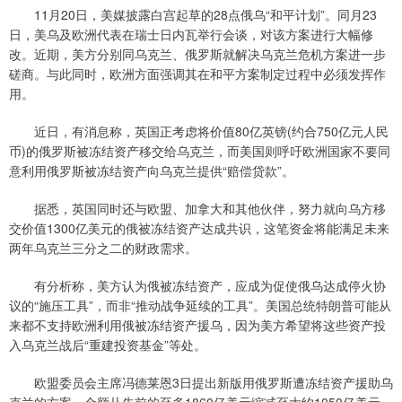
11月20日，美媒披露白宫起草的28点俄乌“和平计划”。同月23
日，美乌及欧洲代表在瑞士日内瓦举行会谈，对该方案进行大幅修
改。近期，美方分别同乌克兰、俄罗斯就解决乌克兰危机方案进一步
磋商。与此同时，欧洲方面强调其在和平方案制定过程中必须发挥作
用。
近日，有消息称，英国正考虑将价值80亿英镑(约合750亿元人民
币)的俄罗斯被冻结资产移交给乌克兰，而美国则呼吁欧洲国家不要同
意利用俄罗斯被冻结资产向乌克兰提供“赔偿贷款”。
据悉，英国同时还与欧盟、加拿大和其他伙伴，努力就向乌方移
交价值1300亿美元的俄被冻结资产达成共识，这笔资金将能满足未来
两年乌克兰三分之二的财政需求。
有分析称，美方认为俄被冻结资产，应成为促使俄乌达成停火协
议的“施压工具”，而非“推动战争延续的工具”。美国总统特朗普可能从
来都不支持欧洲利用俄被冻结资产援乌，因为美方希望将这些资产投
入乌克兰战后“重建投资基金”等处。
欧盟委员会主席冯德莱恩3日提出新版用俄罗斯遭冻结资产援助乌