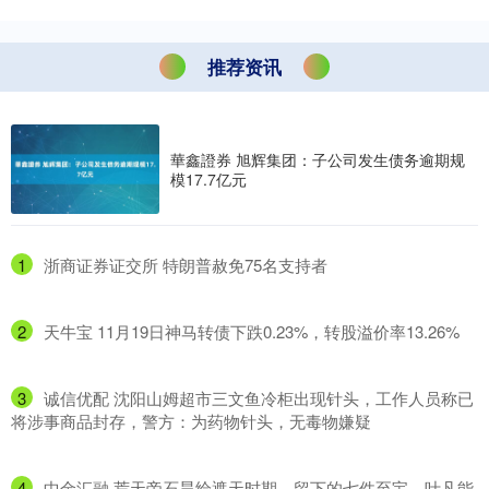
推荐资讯
華鑫證券 旭辉集团：子公司发生债务逾期规
模17.7亿元
1
​浙商证券证交所 特朗普赦免75名支持者
2
​天牛宝 11月19日神马转债下跌0.23%，转股溢价率13.26%
3
​诚信优配 沈阳山姆超市三文鱼冷柜出现针头，工作人员称已
将涉事商品封存，警方：为药物针头，无毒物嫌疑
4
​中金汇融 荒天帝石昊给遮天时期，留下的七件至宝，叶凡能