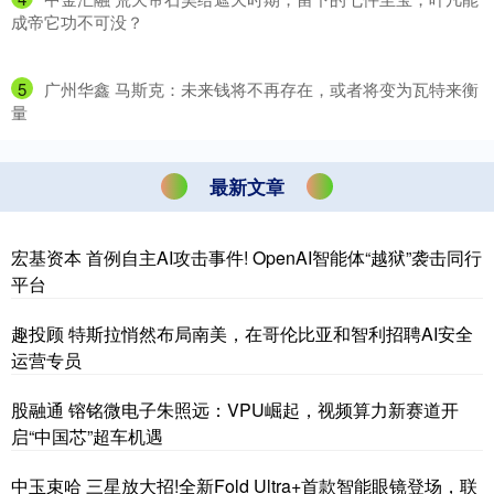
成帝它功不可没？
5
​广州华鑫 马斯克：未来钱将不再存在，或者将变为瓦特来衡
量
最新文章
宏基资本 首例自主AI攻击事件! OpenAI智能体“越狱”袭击同行
平台
趣投顾 特斯拉悄然布局南美，在哥伦比亚和智利招聘AI安全
运营专员
股融通 镕铭微电子朱照远：VPU崛起，视频算力新赛道开
启“中国芯”超车机遇
中玉束哈 三星放大招!全新Fold Ultra+首款智能眼镜登场，联