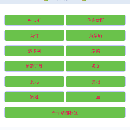
科云汇
信康优配
为何
黄景瑜
盛多网
爱德
博盈证券
观众
女儿
亮相
游戏
一加
全部话题标签