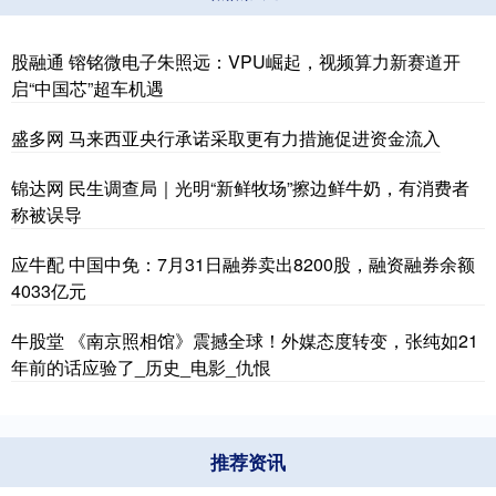
股融通 镕铭微电子朱照远：VPU崛起，视频算力新赛道开
启“中国芯”超车机遇
盛多网 马来西亚央行承诺采取更有力措施促进资金流入
锦达网 民生调查局｜光明“新鲜牧场”擦边鲜牛奶，有消费者
称被误导
应牛配 中国中免：7月31日融券卖出8200股，融资融券余额
4033亿元
牛股堂 《南京照相馆》震撼全球！外媒态度转变，张纯如21
年前的话应验了_历史_电影_仇恨
推荐资讯