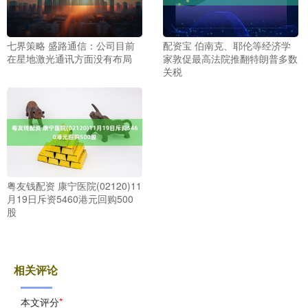
七界策略 盛路通信：公司目前
配资宝 伯南克、耶伦等经济学
在星地激光通讯方面没有布局
家敦促最高法院推翻特朗普多数
关税
粤友钱配资 康宁医院(02120)11
月19日斥资5460港元回购500
股
相关评论
本文评分
*