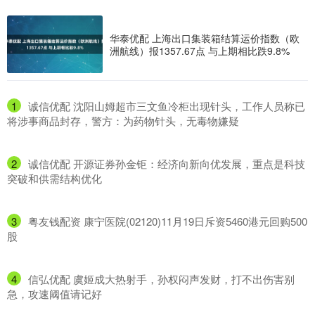
华泰优配 上海出口集装箱结算运价指数（欧
洲航线）报1357.67点 与上期相比跌9.8%
1
​诚信优配 沈阳山姆超市三文鱼冷柜出现针头，工作人员称已
将涉事商品封存，警方：为药物针头，无毒物嫌疑
2
​诚信优配 开源证券孙金钜：经济向新向优发展，重点是科技
突破和供需结构优化
3
​粤友钱配资 康宁医院(02120)11月19日斥资5460港元回购500
股
4
​信弘优配 虞姬成大热射手，孙权闷声发财，打不出伤害别
急，攻速阈值请记好