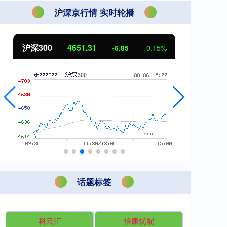
沪深京行情 实时轮播
沪深300
4651.31
北证50
-6.85
-0.15%
话题标签
科云汇
信康优配