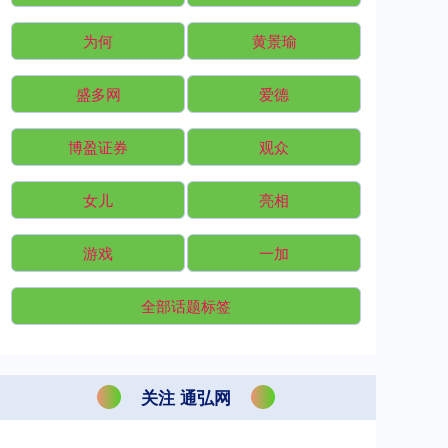
为何
黄景瑜
盛多网
爱德
博盈证券
观众
女儿
亮相
游戏
一加
全部话题标签
关注 通弘网