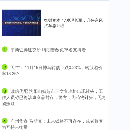
智财资本 47岁冯长军，升任东风
汽车总经理
1
​浙商证券证交所 特朗普赦免75名支持者
2
​天牛宝 11月19日神马转债下跌0.23%，转股溢价
率13.26%
3
​诚信优配 沈阳山姆超市三文鱼冷柜出现针头，工
作人员称已将涉事商品封存，警方：为药物针头，无毒
物嫌疑
4
​广州华鑫 马斯克：未来钱将不再存在，或者将变
为瓦特来衡量