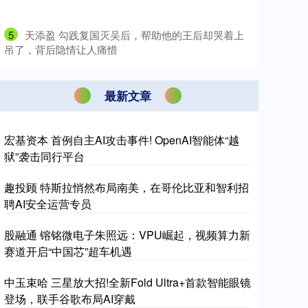
5
​天添盈 勾践复国灭吴后，帮助他的王后却哭着上
吊了，背后隐情让人痛惜
最新文章
宏基资本 首例自主AI攻击事件! OpenAI智能体“越
狱”袭击同行平台
趣投顾 特斯拉悄然布局南美，在哥伦比亚和智利招
聘AI安全运营专员
股融通 镕铭微电子朱照远：VPU崛起，视频算力新
赛道开启“中国芯”超车机遇
中玉束哈 三星放大招!全新Fold Ultra+首款智能眼镜
登场，联手谷歌布局AI穿戴