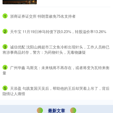
1
​浙商证券证交所 特朗普赦免75名支持者
2
​天牛宝 11月19日神马转债下跌0.23%，转股溢价率13.26%
3
​诚信优配 沈阳山姆超市三文鱼冷柜出现针头，工作人员称已
将涉事商品封存，警方：为药物针头，无毒物嫌疑
4
​广州华鑫 马斯克：未来钱将不再存在，或者将变为瓦特来衡
量
5
​天添盈 勾践复国灭吴后，帮助他的王后却哭着上吊了，背后
隐情让人痛惜
最新文章