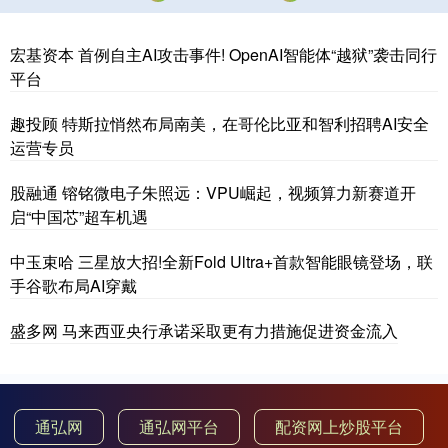
宏基资本 首例自主AI攻击事件! OpenAI智能体“越狱”袭击同行
平台
趣投顾 特斯拉悄然布局南美，在哥伦比亚和智利招聘AI安全
运营专员
股融通 镕铭微电子朱照远：VPU崛起，视频算力新赛道开
启“中国芯”超车机遇
中玉束哈 三星放大招!全新Fold Ultra+首款智能眼镜登场，联
手谷歌布局AI穿戴
盛多网 马来西亚央行承诺采取更有力措施促进资金流入
通弘网
通弘网平台
配资网上炒股平台