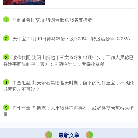
1
​浙商证券证交所 特朗普赦免75名支持者
2
​天牛宝 11月19日神马转债下跌0.23%，转股溢价率13.26%
3
​诚信优配 沈阳山姆超市三文鱼冷柜出现针头，工作人员称已
将涉事商品封存，警方：为药物针头，无毒物嫌疑
4
​中金汇融 荒天帝石昊给遮天时期，留下的七件至宝，叶凡能
成帝它功不可没？
5
​广州华鑫 马斯克：未来钱将不再存在，或者将变为瓦特来衡
量
最新文章