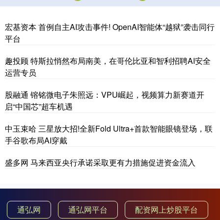
宏基资本 首例自主AI攻击事件! OpenAI智能体“越狱”袭击同行
平台
趣投顾 特斯拉悄然布局南美，在哥伦比亚和智利招聘AI安全
运营专员
股融通 镕铭微电子朱照远：VPU崛起，视频算力新赛道开
启“中国芯”超车机遇
中玉束哈 三星放大招!全新Fold Ultra+首款智能眼镜登场，联
手谷歌布局AI穿戴
盛多网 马来西亚央行承诺采取更有力措施促进资金流入
通弘网
通弘网平台
配资网上炒股平台