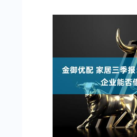
深证成指
14110.12
.92
0.57%
-34.08
-0