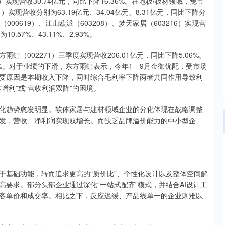
1）实现营收30.74亿元，同比下降16.36%。在地板/板材领域，兔宝
1）实现营收分别为63.19亿元、34.04亿元、8.31亿元，同比下降分
（000619）、江山欧派（603208）、梦天家居（603216）实现营
0.57%、43.11%、2.93%。
002271）三季度实现营收206.01亿元，同比下降5.06%。
.25%。对于业绩的下滑，东方雨虹表示，今年1—9月金御优配，受市场
要原因是本期收入下降，同时综合毛利率下降两者共同作用导致利
增利”或“营收利润双降”的困境。
趋势愈发明显。软体家居与建材领域企业的分化体现在战略调整
发，营收、净利润实现双增长。而缺乏品牌溢价能力的中小型企
基础功能，转而追求更高的“质价比”、个性化设计以及整体空间解
要求。部分头部企业通过深化“一站式配齐”模式，并结合AI设计工
客单价和成交率。相比之下，反应迟缓、产品线单一的企业则难以