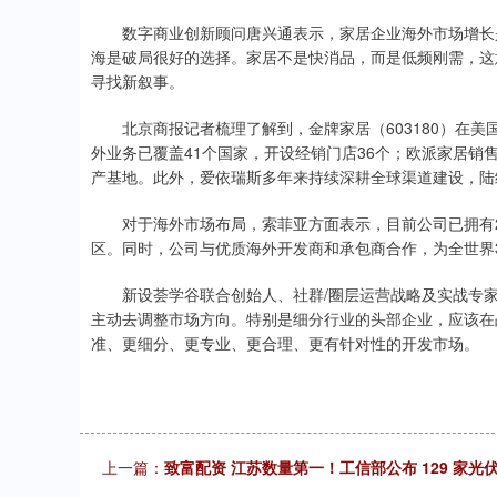
数字商业创新顾问唐兴通表示，家居企业海外市场增长是
海是破局很好的选择。家居不是快消品，而是低频刚需，这
寻找新叙事。
北京商报记者梳理了解到，金牌家居（603180）在美
外业务已覆盖41个国家，开设经销门店36个；欧派家居销售
产基地。此外，爱依瑞斯多年来持续深耕全球渠道建设，陆
对于海外市场布局，索菲亚方面表示，目前公司已拥有26
区。同时，公司与优质海外开发商和承包商合作，为全世界3
新设荟学谷联合创始人、社群/圈层运营战略及实战专家王
主动去调整市场方向。特别是细分行业的头部企业，应该在
准、更细分、更专业、更合理、更有针对性的开发市场。
上一篇：
致富配资 江苏数量第一！工信部公布 129 家光