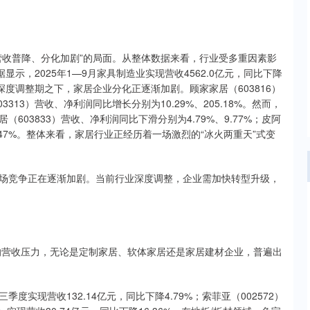
收普降、分化加剧”的局面。从整体数据来看，行业受多重因素影
示，2025年1—9月家具制造业实现营收4562.0亿元，同比下降
行业深度调整期之下，家居企业分化正逐渐加剧。顾家家居（603816）
3313）营收、净利润同比增长分别为10.29%、205.18%。然而，
03833）营收、净利润同比下滑分别为4.79%、9.77%；皮阿
91.47%。整体来看，家居行业正经历着一场激烈的“冰火两重天”式变
竞争正在逐渐加剧。当前行业深度调整，企业需加快转型升级，
营收压力，无论是定制家居、软体家居还是家居建材企业，普遍出
现营收132.14亿元，同比下降4.79%；索菲亚（002572）