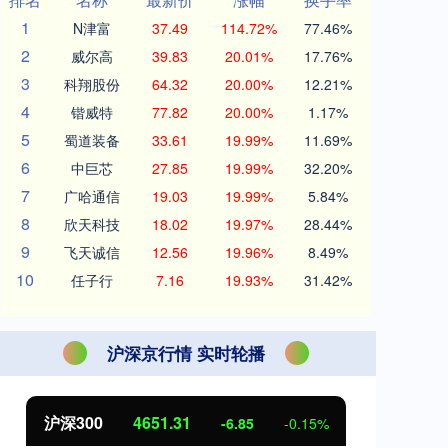
1
N津富
37.49
114.72%
77.46%
2
威尔高
39.83
20.01%
17.76%
3
科翔股份
64.32
20.00%
12.21%
4
锴威特
77.82
20.00%
1.17%
5
蜀道装备
33.61
19.99%
11.69%
6
中巨芯
27.85
19.99%
32.20%
7
广哈通信
19.03
19.99%
5.84%
8
欣天科技
18.02
19.97%
28.44%
9
飞天诚信
12.56
19.96%
8.49%
10
任子行
7.16
19.93%
31.42%
沪深京行情 实时轮播
北证50
1122.88
创
3.42
0.30%