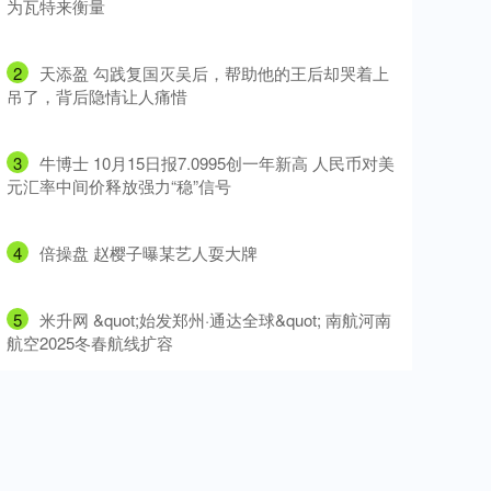
为瓦特来衡量
2
​天添盈 勾践复国灭吴后，帮助他的王后却哭着上
吊了，背后隐情让人痛惜
3
​牛博士 10月15日报7.0995创一年新高 人民币对美
元汇率中间价释放强力“稳”信号
4
​倍操盘 赵樱子曝某艺人耍大牌
5
​米升网 &quot;始发郑州·通达全球&quot; 南航河南
航空2025冬春航线扩容