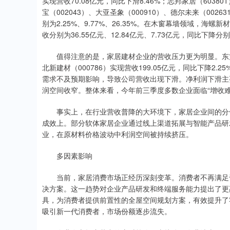
实现营收70.08亿元，同比下滑8.46%；志邦家居（60380
宝（002043）、大亚圣象（000910）、德尔未来（00263
别为2.25%、9.77%、26.35%。在木窗幕墙领域，海螺新材
收分别为36.55亿元、12.84亿元、7.73亿元，同比下降分别为1
值得注意的是，家居建材企业的营收压力更为明显。东方雨虹（
北新建材（000786）实现营收199.05亿元，同比下降2
需求不及预期影响，导致公司营收出现下滑。净利润下滑主
润空间收窄。整体来看，今年前三季度多数企业面临“增收难
事实上，在行业营收普降的大环境下，家居企业间的分化
成效上。部分软体家居企业通过线上渠道拓展与智能产品研
业，在原材料价格波动中利润空间被持续挤压。
多因素影响
当前，家居消费市场正经历深刻变革。消费者不再满足于
决方案。这一趋势对企业产品研发和终端服务能力提出了更高
具，为消费者提供前置性的全屋空间规划方案，有效提升了
吸引新一代消费者，市场份额逐步流失。