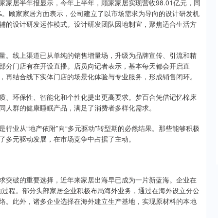
居半年报显示，今年上半年，顾家家居实现营收98.01亿元，同
3.89%。顾家家居方面表示，公司建立了以市场需求为导向的设计研发机
辅的设计研发运作模式。设计研发团队因地制宜，聚焦适合生活方
。线上渠道已从单纯的销售增量场，升级为品牌宣传、引流和精
部分门店有在开设直播。店员向记者表示，基本每天都会开启直
，再结合线下实体门店的场景化体验与专业服务，形成销售闭环。
、环保性、智能化和个性化提出更高要求。梦百合凭借记忆棉床
同人群的健康睡眠产品，满足了消费者多样化需求。
业从“地产依附”向“多元驱动”转型期的必然结果。那些能够积极
了多元驱动发展，在市场竞争中占据了主动。
突破的重要选择，近年来家居出海早已成为一片新蓝海。企业在
”的过程。部分头部家居企业积极布局海外业务，通过在海外设立分公
络。此外，诸多企业选择在海外建立生产基地，实现原材料的本地